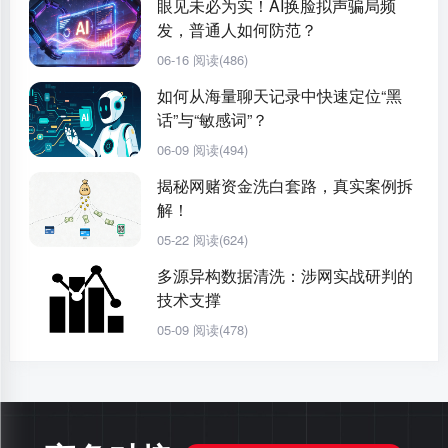
眼见未必为实！AI换脸拟声骗局频
发，普通人如何防范？
06-16
阅读(486)
如何从海量聊天记录中快速定位“黑
话”与“敏感词”？
06-09
阅读(494)
揭秘网赌资金洗白套路，真实案例拆
解！
05-22
阅读(624)
多源异构数据清洗：涉网实战研判的
技术支撑
05-09
阅读(478)