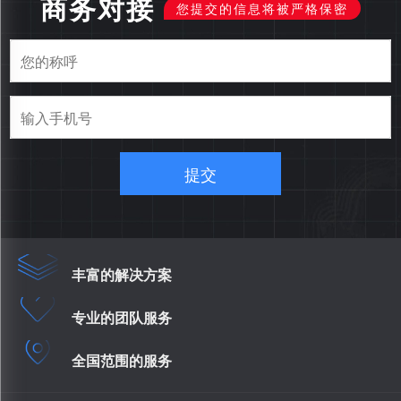
商务对接
您提交的信息将被严格保密
提交
丰富的解决方案
专业的团队服务
全国范围的服务