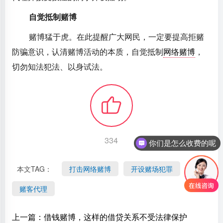
自觉抵制赌博
赌博猛于虎。在此提醒广大网民，一定要提高拒赌
防骗意识，认清赌博活动的本质，自觉抵制
网络赌博
，
切勿知法犯法、以身试法。
334
你们是怎么收费的呢
本文TAG：
打击网络赌博
开设赌场犯罪
赌客代理
上一篇：
借钱赌博，这样的借贷关系不受法律保护