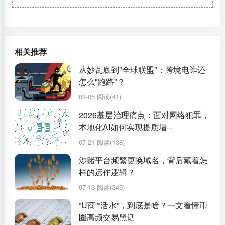
相关推荐
从妙瓦底到"全球联盟"：跨境电诈还
怎么"跑路"？
08-05
阅读(41)
2026基层治理痛点：面对网络犯罪，
本地化AI如何实现提质增···
07-21
阅读(138)
涉赌平台频繁更换域名，背后藏着怎
样的运作逻辑？
07-13
阅读(349)
“U商”“活水”，到底是啥？一文看懂币
圈高频交易黑话