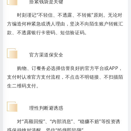
2
捂紧钱袋是关键
时刻谨记“不轻信、不透露、不转账”原则。无论对
方编造何种紧急或诱人理由，坚决不向陌生账户转账汇
款、不透露银行卡密码、短信验证码。
3
官方渠道保安全
购物、订餐务必选择信誉良好的官方平台或APP，
支付时认准官方支付流程，不点击不明链接、不扫描陌
生二维码支付。
4
理性判断避诱惑
对“高额回报”、“内部消息”、“稳赚不赔”等投资诱
惑保持绝对清醒，坚信“馅饼即陷阱”。