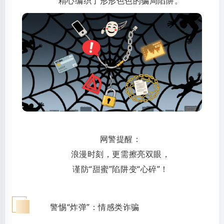
精心编织了形形色色的骗局陷阱。
网警提醒：
浪漫时刻，更需擦亮双眼，
谨防“甜蜜”陷阱变“心碎”！
一
警惕“炸弹”：情感类诈骗