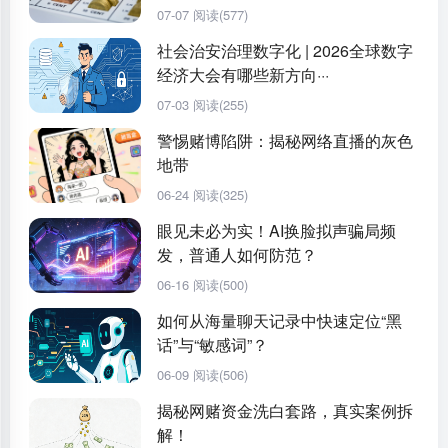
07-07
阅读(577)
社会治安治理数字化 | 2026全球数字
经济大会有哪些新方向···
07-03
阅读(255)
警惕赌博陷阱：揭秘网络直播的灰色
地带
06-24
阅读(325)
眼见未必为实！AI换脸拟声骗局频
发，普通人如何防范？
06-16
阅读(500)
如何从海量聊天记录中快速定位“黑
话”与“敏感词”？
06-09
阅读(506)
揭秘网赌资金洗白套路，真实案例拆
解！