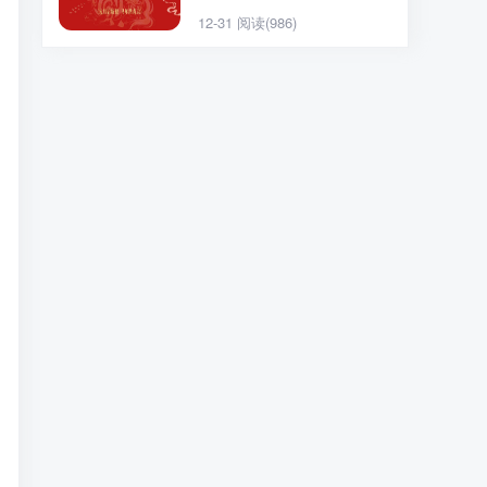
坑指南请收好
12-31
阅读(986)