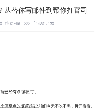
打？从替你写邮件到帮你打官司
22
访问量：535
点赞：132
能已经有点“落伍”了。
个高级点的“鹦鹉”吗？
咱们今天不吹不黑，拆开看看。