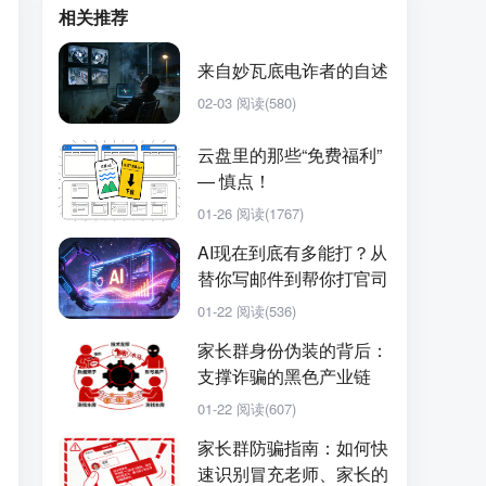
相关推荐
来自妙瓦底电诈者的自述
02-03
阅读(580)
云盘里的那些“免费福利”
— 慎点！
01-26
阅读(1767)
AI现在到底有多能打？从
替你写邮件到帮你打官司
01-22
阅读(536)
家长群身份伪装的背后：
支撑诈骗的黑色产业链
01-22
阅读(607)
家长群防骗指南：如何快
速识别冒充老师、家长的