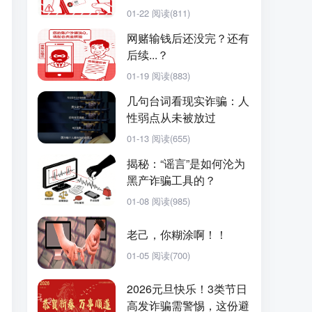
钓鱼账号
01-22
阅读(811)
网赌输钱后还没完？还有
后续...？
01-19
阅读(883)
几句台词看现实诈骗：人
性弱点从未被放过
01-13
阅读(655)
揭秘：“谣言”是如何沦为
黑产诈骗工具的？
01-08
阅读(985)
老己，你糊涂啊！！
01-05
阅读(700)
2026元旦快乐！3类节日
高发诈骗需警惕，这份避