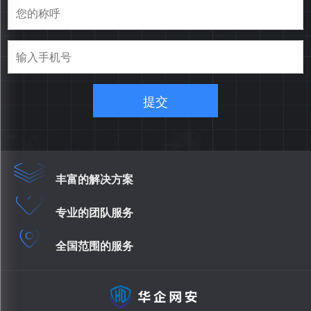
提交
丰富的解决方案
专业的团队服务
全国范围的服务