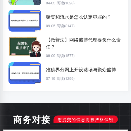
04-03
阅读(1028)
赌资和流水是怎么认定犯罪的？
09-05
阅读(2147)
【微普法】网络赌博代理要负什么责
任？
08-09
阅读(1577)
准确界分网上开设赌场与聚众赌博
07-19
阅读(1299)
商务对接
您提交的信息将被严格保密