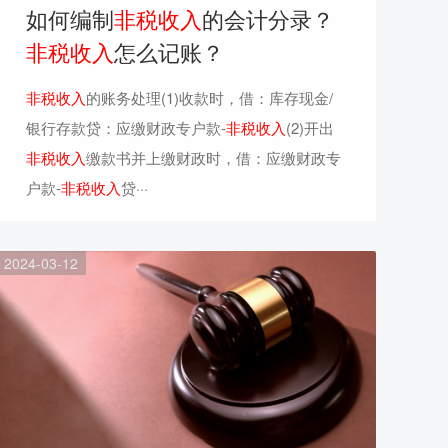
如何编制
非税收入
的会计分录？
非税收入
怎么记账？
非税收入
的账务处理(1)收款时，借：库存现金/
银行存款贷：应缴财政专户款-
非税收入
(2)开出
非税收入
缴款书并上缴财政时，借：应缴财政专
户款-
非税收入
贷···
2024-03-12