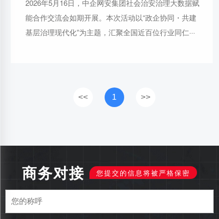
2026年5月16日，中企网安集团社会治安治理大数据赋
能合作交流会如期开展。本次活动以“政企协同・共建
基层治理现代化”为主题，汇聚全国近百位行业同仁···
<<
1
>>
商务对接
您提交的信息将被严格保密