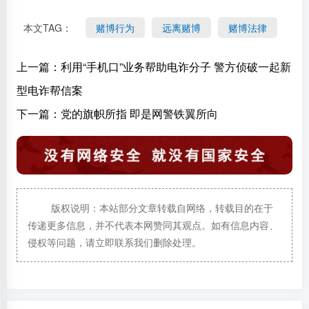
本文TAG：
赌博行为
远离赌博
赌博法律
上一篇：
利用“手机口”业务帮助电诈分子 警方侦破一起新
型电诈帮信案
下一篇：
党的旗帜所指 即是网警铁翼所向
版权说明：本站部分文章转载自网络，转载目的在于
传递更多信息，并不代表本网赞同其观点。如有信息内容、
侵权等问题，请立即联系我们删除处理。