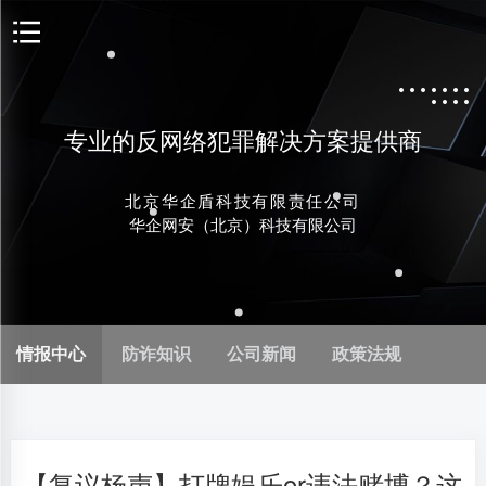
专业的反网络犯罪解决方案提供商
北京华企盾科技有限责任公司
华企网安（北京）科技有限公司
情报中心
防诈知识
公司新闻
政策法规
【复议杨声】打牌娱乐or违法赌博？这