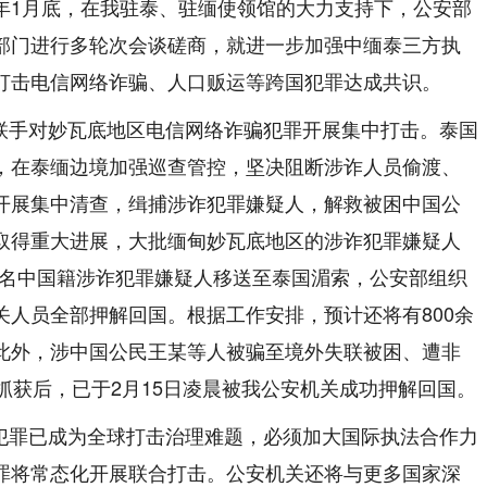
年1月底，在我驻泰、驻缅使领馆的大力支持下，公安部
部门进行多轮次会谈磋商，就进一步加强中缅泰三方执
打击电信网络诈骗、人口贩运等跨国犯罪达成共识。
联手对妙瓦底地区电信网络诈骗犯罪开展集中打击。泰国
，在泰缅边境加强巡查管控，坚决阻断涉诈人员偷渡、
开展集中清查，缉捕涉诈犯罪嫌疑人，解救被困中国公
取得重大进展，大批缅甸妙瓦底地区的涉诈犯罪嫌疑人
00名中国籍涉诈犯罪嫌疑人移送至泰国湄索，公安部组织
人员全部押解回国。根据工作安排，预计还将有800余
此外，涉中国公民王某等人被骗至境外失联被困、遭非
抓获后，已于2月15日凌晨被我公安机关成功押解回国。
犯罪已成为全球打击治理难题，必须加大国际执法合作力
罪将常态化开展联合打击。公安机关还将与更多国家深