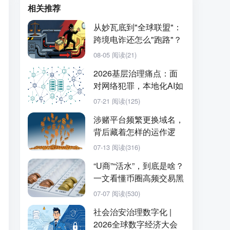
相关推荐
从妙瓦底到"全球联盟"：
跨境电诈还怎么"跑路"？
08-05
阅读(21)
2026基层治理痛点：面
对网络犯罪，本地化AI如
何实现提质增···
07-21
阅读(125)
涉赌平台频繁更换域名，
背后藏着怎样的运作逻
辑？
07-13
阅读(316)
“U商”“活水”，到底是啥？
一文看懂币圈高频交易黑
话
07-07
阅读(530)
社会治安治理数字化 |
2026全球数字经济大会