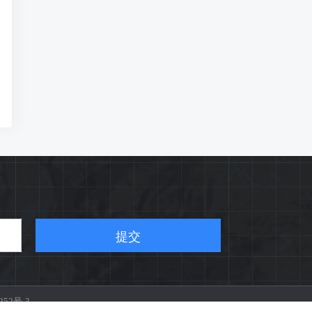
提交
252号-3