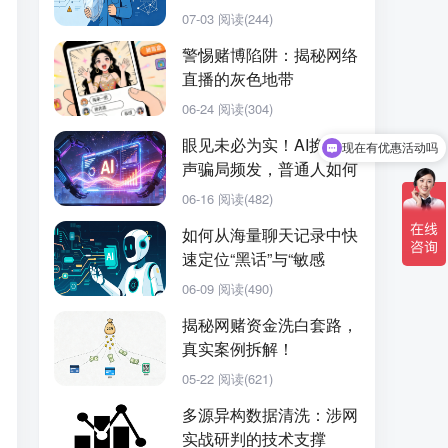
有哪些新方向···
07-03
阅读(244)
警惕赌博陷阱：揭秘网络
直播的灰色地带
06-24
阅读(304)
眼见未必为实！AI换脸拟
现在有优惠活动吗
声骗局频发，普通人如何
防范？
06-16
阅读(482)
如何从海量聊天记录中快
速定位“黑话”与“敏感
词”？
06-09
阅读(490)
揭秘网赌资金洗白套路，
真实案例拆解！
05-22
阅读(621)
多源异构数据清洗：涉网
实战研判的技术支撑