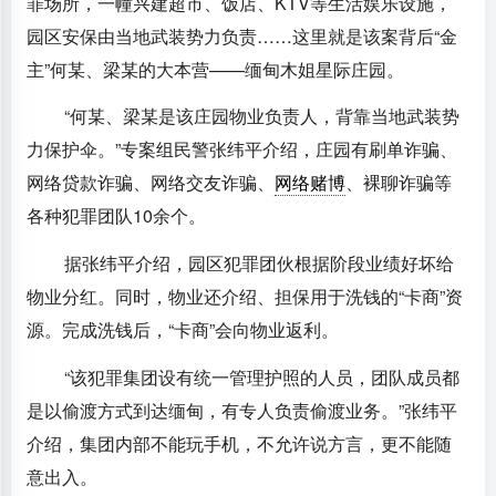
罪场所，一幢兴建超市、饭店、KTV等生活娱乐设施，
园区安保由当地武装势力负责……这里就是该案背后“金
主”何某、梁某的大本营——缅甸木姐星际庄园。
“何某、梁某是该庄园物业负责人，背靠当地武装势
力保护伞。”专案组民警张纬平介绍，庄园有刷单诈骗、
网络贷款诈骗、网络交友诈骗、
网络赌博
、裸聊诈骗等
各种犯罪团队10余个。
据张纬平介绍，园区犯罪团伙根据阶段业绩好坏给
物业分红。同时，物业还介绍、担保用于洗钱的“卡商”资
源。完成洗钱后，“卡商”会向物业返利。
“该犯罪集团设有统一管理护照的人员，团队成员都
是以偷渡方式到达缅甸，有专人负责偷渡业务。”张纬平
介绍，集团内部不能玩手机，不允许说方言，更不能随
意出入。