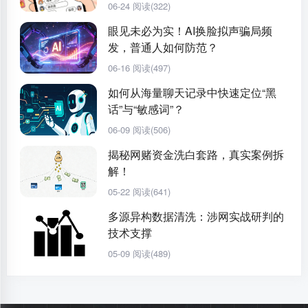
06-24
阅读(322)
眼见未必为实！AI换脸拟声骗局频
发，普通人如何防范？
06-16
阅读(497)
如何从海量聊天记录中快速定位“黑
话”与“敏感词”？
06-09
阅读(506)
揭秘网赌资金洗白套路，真实案例拆
解！
05-22
阅读(641)
多源异构数据清洗：涉网实战研判的
技术支撑
05-09
阅读(489)