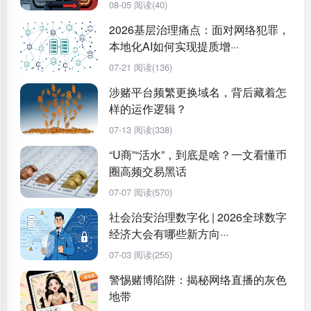
08-05
阅读(40)
2026基层治理痛点：面对网络犯罪，
本地化AI如何实现提质增···
07-21
阅读(136)
涉赌平台频繁更换域名，背后藏着怎
样的运作逻辑？
07-13
阅读(338)
“U商”“活水”，到底是啥？一文看懂币
圈高频交易黑话
07-07
阅读(570)
社会治安治理数字化 | 2026全球数字
经济大会有哪些新方向···
07-03
阅读(255)
警惕赌博陷阱：揭秘网络直播的灰色
地带