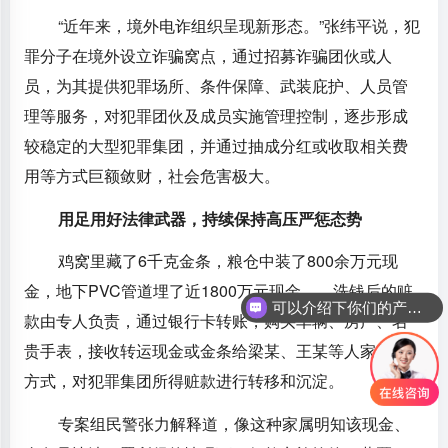
“近年来，境外电诈组织呈现新形态。”张纬平说，犯
罪分子在境外设立诈骗窝点，通过招募诈骗团伙或人
员，为其提供犯罪场所、条件保障、武装庇护、人员管
理等服务，对犯罪团伙及成员实施管理控制，逐步形成
较稳定的大型犯罪集团，并通过抽成分红或收取相关费
用等方式巨额敛财，社会危害极大。
用足用好法律武器，持续保持高压严惩态势
鸡窝里藏了6千克金条，粮仓中装了800余万元现
金，地下PVC管道埋了近1800万元现金……洗钱后的赃
可以介绍下你们的产品么
款由专人负责，通过银行卡转账，购买车辆、房产、名
贵手表，接收转运现金或金条给梁某、王某等人家属的
方式，对犯罪集团所得赃款进行转移和沉淀。
专案组民警张力解释道，像这种家属明知该现金、