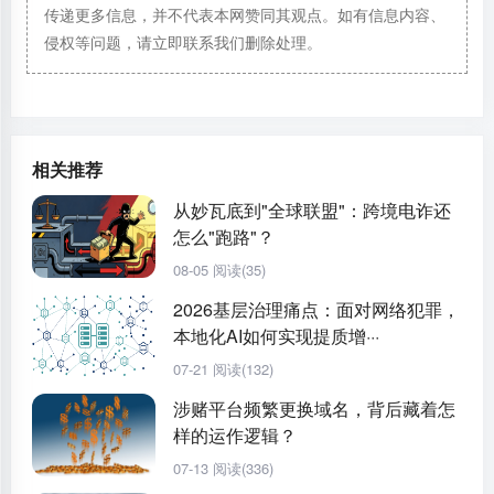
传递更多信息，并不代表本网赞同其观点。如有信息内容、
侵权等问题，请立即联系我们删除处理。
相关推荐
从妙瓦底到"全球联盟"：跨境电诈还
怎么"跑路"？
08-05
阅读(35)
2026基层治理痛点：面对网络犯罪，
本地化AI如何实现提质增···
07-21
阅读(132)
涉赌平台频繁更换域名，背后藏着怎
样的运作逻辑？
07-13
阅读(336)