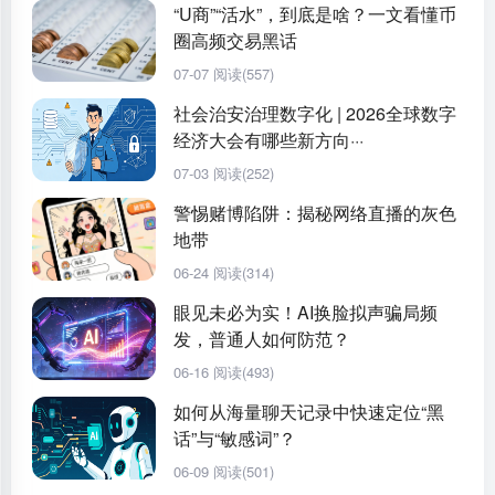
“U商”“活水”，到底是啥？一文看懂币
圈高频交易黑话
07-07
阅读(557)
社会治安治理数字化 | 2026全球数字
经济大会有哪些新方向···
07-03
阅读(252)
警惕赌博陷阱：揭秘网络直播的灰色
地带
06-24
阅读(314)
眼见未必为实！AI换脸拟声骗局频
发，普通人如何防范？
06-16
阅读(493)
如何从海量聊天记录中快速定位“黑
话”与“敏感词”？
06-09
阅读(501)