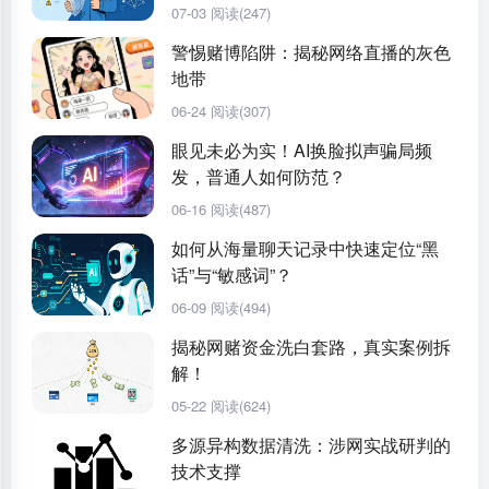
07-03
阅读(247)
警惕赌博陷阱：揭秘网络直播的灰色
地带
06-24
阅读(307)
眼见未必为实！AI换脸拟声骗局频
发，普通人如何防范？
06-16
阅读(487)
如何从海量聊天记录中快速定位“黑
话”与“敏感词”？
06-09
阅读(494)
揭秘网赌资金洗白套路，真实案例拆
解！
05-22
阅读(624)
多源异构数据清洗：涉网实战研判的
技术支撑