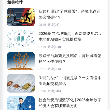
相关推荐
从妙瓦底到"全球联盟"：跨境电诈还
怎么"跑路"？
08-05
阅读(25)
2026基层治理痛点：面对网络犯罪，
本地化AI如何实现提质增···
07-21
阅读(128)
涉赌平台频繁更换域名，背后藏着怎
样的运作逻辑？
07-13
阅读(325)
“U商”“活水”，到底是啥？一文看懂币
圈高频交易黑话
07-07
阅读(545)
社会治安治理数字化 | 2026全球数字
经济大会有哪些新方向···