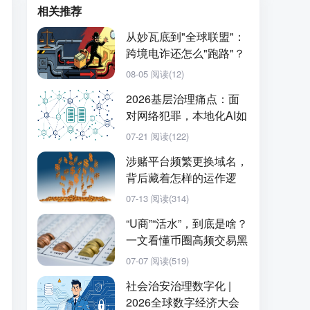
相关推荐
从妙瓦底到"全球联盟"：
跨境电诈还怎么"跑路"？
08-05
阅读(12)
2026基层治理痛点：面
对网络犯罪，本地化AI如
何实现提质增···
07-21
阅读(122)
涉赌平台频繁更换域名，
背后藏着怎样的运作逻
辑？
07-13
阅读(314)
“U商”“活水”，到底是啥？
一文看懂币圈高频交易黑
话
07-07
阅读(519)
社会治安治理数字化 |
2026全球数字经济大会