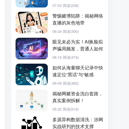
有哪些新方向···
07-03
阅读(238)
警惕赌博陷阱：揭秘网络
直播的灰色地带
06-24
阅读(300)
眼见未必为实！AI换脸拟
声骗局频发，普通人如何
防范？
06-16
阅读(474)
如何从海量聊天记录中快
速定位“黑话”与“敏感
词”？
06-09
阅读(482)
揭秘网赌资金洗白套路，
真实案例拆解！
05-22
阅读(616)
多源异构数据清洗：涉网
实战研判的技术支撑