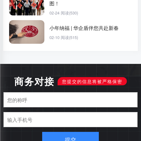
图！
02-24
阅读(530)
小年纳福 | 华企盾伴您共赴新春
02-10
阅读(515)
商务对接
您提交的信息将被严格保密
提交