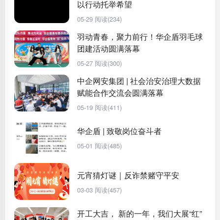
以行动托举希望
05-29
阅读(234)
羽动青春，聚力前行！华企盾羽毛球
团建活动圆满落幕
05-27
阅读(300)
中企网安集团 | 社会治安治理大数据
赋能合作交流会圆满落幕
05-19
阅读(411)
华企盾 | 致敬岗位奋斗者
05-01
阅读(485)
元宵猜灯谜｜反诈禁赌守平安
03-03
阅读(457)
开工大吉， 新的一年，我们大展“红”