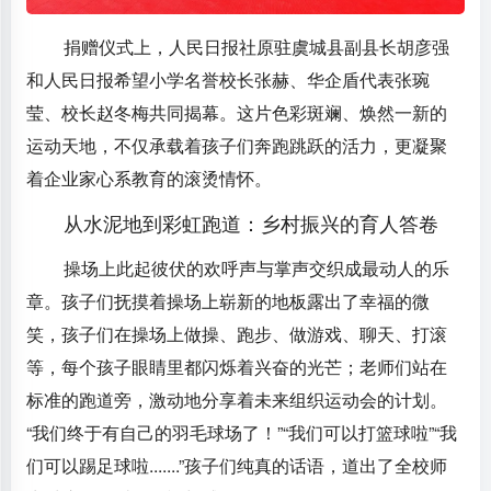
捐赠仪式上，人民日报社原驻虞城县副县长胡彦强
和人民日报希望小学名誉校长张赫、华企盾代表张琬
莹、校长赵冬梅共同揭幕。这片色彩斑斓、焕然一新的
运动天地，不仅承载着孩子们奔跑跳跃的活力，更凝聚
着企业家心系教育的滚烫情怀。
从水泥地到彩虹跑道：乡村振兴的育人答卷
操场上此起彼伏的欢呼声与掌声交织成最动人的乐
章。孩子们抚摸着操场上崭新的地板露出了幸福的微
笑，孩子们在操场上做操、跑步、做游戏、聊天、打滚
等，每个孩子眼睛里都闪烁着兴奋的光芒；老师们站在
标准的跑道旁，激动地分享着未来组织运动会的计划。
“我们终于有自己的羽毛球场了！”“我们可以打篮球啦”“我
们可以踢足球啦.......”孩子们纯真的话语，道出了全校师