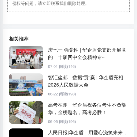
侵权等问题，请立即联系我们删除处理。
相关推荐
庆七一 强党性 | 华企盾党支部开展党
的二十届四中全会精神专···
07-01
阅读(146)
智汇盐都，数据“贡”赢 | 华企盾亮相
2026人民数据大会
06-22
阅读(198)
高考在即，华企盾祝各位考生不负韶
华，金榜题名，高考必胜！
06-05
阅读(196)
人民日报|华企盾：用爱心浇筑未来，