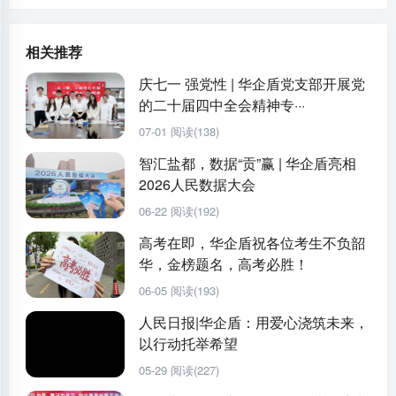
相关推荐
庆七一 强党性 | 华企盾党支部开展党
的二十届四中全会精神专···
07-01
阅读(138)
智汇盐都，数据“贡”赢 | 华企盾亮相
2026人民数据大会
06-22
阅读(192)
高考在即，华企盾祝各位考生不负韶
华，金榜题名，高考必胜！
06-05
阅读(193)
人民日报|华企盾：用爱心浇筑未来，
以行动托举希望
05-29
阅读(227)