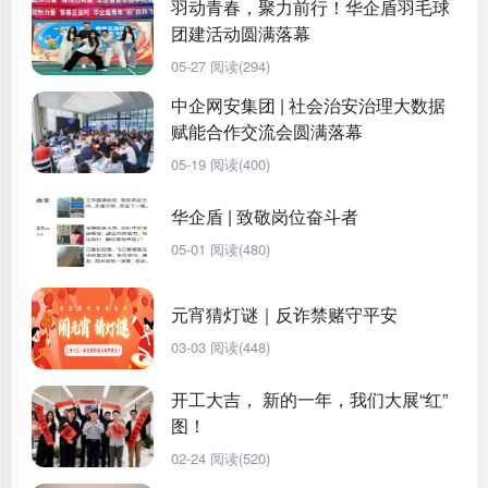
羽动青春，聚力前行！华企盾羽毛球
团建活动圆满落幕
05-27
阅读(294)
中企网安集团 | 社会治安治理大数据
赋能合作交流会圆满落幕
05-19
阅读(400)
华企盾 | 致敬岗位奋斗者
05-01
阅读(480)
元宵猜灯谜｜反诈禁赌守平安
03-03
阅读(448)
开工大吉， 新的一年，我们大展“红”
图！
02-24
阅读(520)