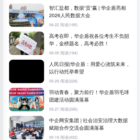
智汇盐都，数据“贡”赢 | 华企盾亮相
2026人民数据大会
06-22
阅读(195)
高考在即，华企盾祝各位考生不负韶
华，金榜题名，高考必胜！
06-05
阅读(194)
人民日报|华企盾：用爱心浇筑未来，
以行动托举希望
05-29
阅读(229)
羽动青春，聚力前行！华企盾羽毛球
团建活动圆满落幕
05-27
阅读(295)
中企网安集团 | 社会治安治理大数据
赋能合作交流会圆满落幕
05-19
阅读(402)