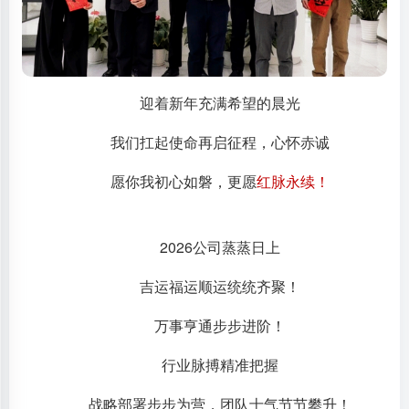
迎着新年充满希望的晨光
我们扛起使命再启征程，心怀赤诚
愿你我初心如磐，更愿
红脉永续！
2026公司蒸蒸日上
吉运福运顺运统统齐聚！
万事亨通步步进阶！
行业脉搏精准把握
战略部署步步为营，团队士气节节攀升！