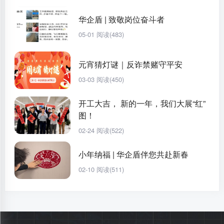
华企盾 | 致敬岗位奋斗者
05-01
阅读(483)
元宵猜灯谜｜反诈禁赌守平安
03-03
阅读(450)
开工大吉， 新的一年，我们大展“红”
图！
02-24
阅读(522)
小年纳福 | 华企盾伴您共赴新春
02-10
阅读(511)