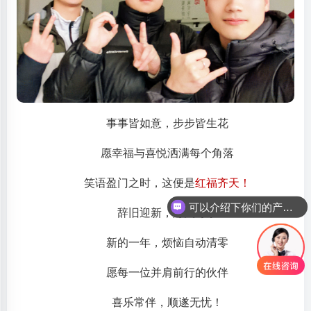
事事皆如意，步步皆生花
愿幸福与喜悦洒满每个角落
笑语盈门之时，这便是
红福齐天！
可以介绍下你们的产品么
辞旧迎新，灯火可亲
新的一年，烦恼自动清零
愿每一位并肩前行的伙伴
喜乐常伴，顺遂无忧！