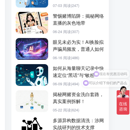
有哪些新方向···
07-03
阅读(247)
警惕赌博陷阱：揭秘网络
直播的灰色地带
06-24
阅读(307)
眼见未必为实！AI换脸拟
声骗局频发，普通人如何
防范？
06-16
阅读(486)
如何从海量聊天记录中快
速定位“黑话”与“敏感
可以介绍下你们的产品么
词”？
06-09
阅读(494)
揭秘网赌资金洗白套路，
真实案例拆解！
05-22
阅读(624)
多源异构数据清洗：涉网
实战研判的技术支撑