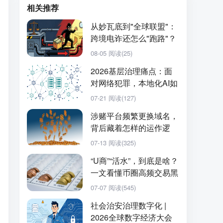
相关推荐
从妙瓦底到"全球联盟"：
跨境电诈还怎么"跑路"？
08-05
阅读(25)
2026基层治理痛点：面
对网络犯罪，本地化AI如
何实现提质增···
07-21
阅读(127)
涉赌平台频繁更换域名，
背后藏着怎样的运作逻
辑？
07-13
阅读(325)
“U商”“活水”，到底是啥？
一文看懂币圈高频交易黑
话
07-07
阅读(545)
社会治安治理数字化 |
2026全球数字经济大会